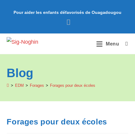
Skip
to
Pour aider les enfants défavorisés de Ouagadougou
content
Menu
Blog
>
EDM
>
Forages
>
Forages pour deux écoles
Forages pour deux écoles