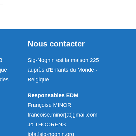
Nous contacter
-B
Sig-Noghin est la maison 225
que
auprès d'Enfants du Monde -
udes
Belgique.
Responsables EDM
Françoise MINOR
francoise.minor[at]gmail.com
Jo THOORENS
jo[at]sig-noghin.org