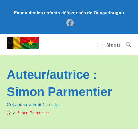
Skip
to
Pour aider les enfants défavorisés de Ouagadougou
content
Menu
Auteur/autrice :
Simon Parmentier
Cet auteur a écrit 1 articles
>
Simon Parmentier