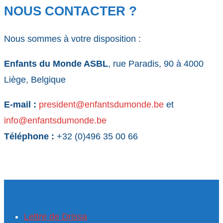
NOUS CONTACTER ?
Nous sommes à votre disposition :
Enfants du Monde ASBL
, rue Paradis, 90 à 4000
Liège, Belgique
E-mail :
rp
edise
ne@tn
stnaf
nomud
eb.ed
et
ni
ne@of
stnaf
nomud
eb.ed
Téléphone :
+32
(0)496 35 00 66
Articles récents
Lettre de Drissa