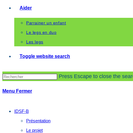
Aider
Parrainer un enfant
Le legs en duo
Les legs
Toggle website search
Press Escape to close the sear
Menu
Fermer
IDSF-B
Présentation
Le projet