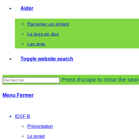
Aider
Parrainer un enfant
Le legs en duo
Les legs
Toggle website search
Press Escape to close the sear
Menu
Fermer
IDSF-B
Présentation
Le projet