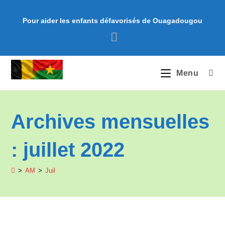
Skip
to
Pour aider les enfants défavorisés de Ouagadougou
content
Menu
Archives mensuelles
: juillet 2022
>
AM
>
Juil