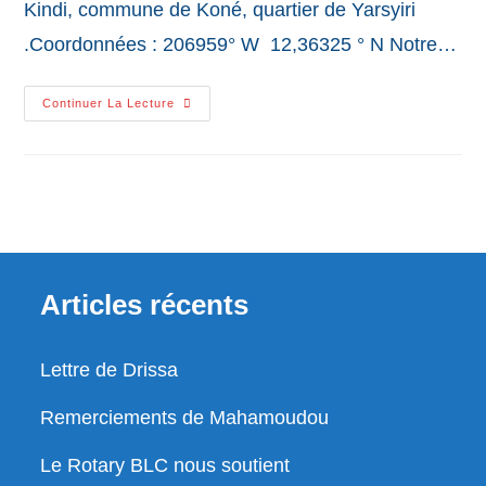
Kindi, commune de Koné, quartier de Yarsyiri
.Coordonnées : 206959° W 12,36325 ° N Notre…
Le
Continuer La Lecture
Puits
De
Yarsyiri
À
Kindi
(2022)
Articles récents
Lettre de Drissa
Remerciements de Mahamoudou
Le Rotary BLC nous soutient