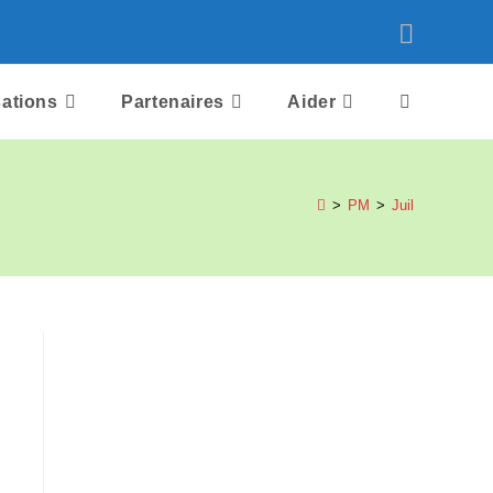
Toggle
sations
Partenaires
Aider
website
>
PM
>
Juil
search