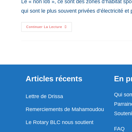
Le « non loti », ce sont des zones d’habitat s
qui sont le plus souvent privées d’électricité e
Comprendre
Continuer La Lecture
Le
« Non
Loti »
Au
Burkina
Faso
Articles récents
En p
Qui so
Lettre de Drissa
Parrain
Remerciements de Mahamoudou
Souteni
Le Rotary BLC nous soutient
FAQ